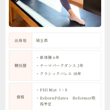
出身地
埼玉県
・新体操 6年
競技歴
・テーマパークダンス 2年
・クラシックバレエ 18年
・PHI Mat Ⅰ･Ⅱ
資格
・RebornPilates Reformer取
得予定